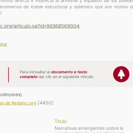
 forma directa e indirecta la armonía y equilibro de los puebl
 fenómenos de índole estructural y sistémico que son motivo 
i
yc.org/articulo.oa?id=99368569004
ital
cción(ones)
[4450]
das de Redalyc.org
Título
Narrativas emergentes sobre la