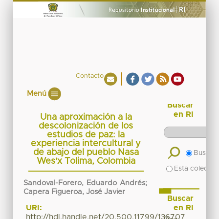
Contacto
Menú
Buscar
en RI
Una aproximación a la
descolonización de los
estudios de paz: la
experiencia intercultural y
de abajo del pueblo Nasa
Buscar 
Wes'x Tolima, Colombia
Esta colecció
Sandoval-Forero, Eduardo Andrés;
Capera Figueroa, José Javier
Buscar
en RI
URI:
http://hdl.handle.net/20.500.11799/136707