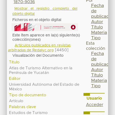
Por
1870-9036
Fecha
Mostrar el registro completo del
de
objeto digital
publicación
Ficheros en el objeto digital
Autor
Título
Materia
Este ítem aparece en la(s) siguiente(s)
Tipo
colección(ones)
Esta
Artículos publicados en revistas
colección
[4450]
arbitradas de Redalyc.org
Fecha
Visualización del Documento
de
Título
publicación
Atlas de Turismo Alternativo en la
Autor
Península de Yucatán
Título
Editor
Materia
Universidad Autónoma del Estado de
Tipo
México
Tipo de documento
Usuario
Artículo
Acceder
Palabras clave
Estudios de Turismo