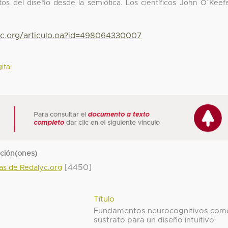
tos del diseño desde la semiótica. Los científicos John O´Keef
yc.org/articulo.oa?id=498064330007
ital
cción(ones)
[4450]
das de Redalyc.org
Título
Fundamentos neurocognitivos com
sustrato para un diseño intuitivo