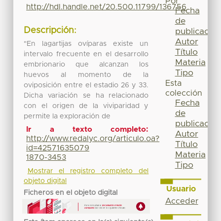
Por
http://hdl.handle.net/20.500.11799/136756
Fecha
de
Descripción:
publicación
Autor
"En lagartijas ovíparas existe un
Título
intervalo frecuente en el desarrollo
Materia
embrionario que alcanzan los
Tipo
huevos al momento de la
Esta
oviposición entre el estadio 26 y 33.
colección
Dicha variación se ha relacionado
Fecha
con el origen de la viviparidad y
de
permite la exploración de
publicación
Ir a texto completo:
Autor
http://www.redalyc.org/articulo.oa?
Título
id=42571635079
Materia
1870-3453
Tipo
Mostrar el registro completo del
objeto digital
Usuario
Ficheros en el objeto digital
Acceder