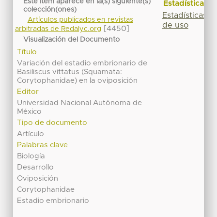
Este ítem aparece en la(s) siguiente(s)
Estadísticas
colección(ones)
Estadísticas
Artículos publicados en revistas
de uso
[4450]
arbitradas de Redalyc.org
Visualización del Documento
Título
Variación del estadio embrionario de
Basiliscus vittatus (Squamata:
Corytophanidae) en la oviposición
Editor
Universidad Nacional Autónoma de
México
Tipo de documento
Artículo
Palabras clave
Biología
Desarrollo
Oviposición
Corytophanidae
Estadio embrionario