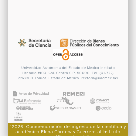
Universidad Autónoma del Estado de México
Instituto
Literario #100. Col. Centro
C.P. 50000. Tel. (01-722)
2262300
Toluca, Estado de México.
rectoria@uaemex.mx
CONACYT
"2026, Conmemoración del ingreso de la científica y
académica Elena Cárdenas Guerrero al Instituto