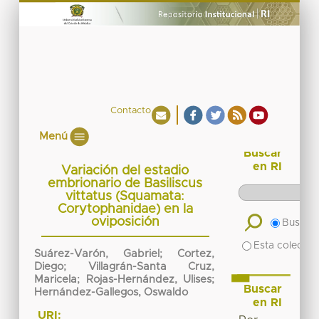
Contacto
Menú
Buscar
en RI
Variación del estadio
embrionario de Basiliscus
vittatus (Squamata:
Corytophanidae) en la
oviposición
Buscar 
Esta colecció
Suárez-Varón, Gabriel; Cortez,
Diego; Villagrán-Santa Cruz,
Maricela; Rojas-Hernández, Ulises;
Buscar
Hernández-Gallegos, Oswaldo
en RI
URI: