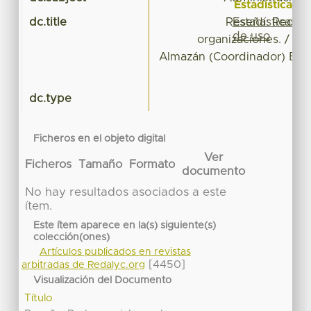
Estadísticas
Estadísticas
dc.title
Reseña: Redes s
de uso
organizaciones. / Ro
Almazán (Coordinador) Bon
dc.type
Ficheros en el objeto digital
Ver
Ficheros
Tamaño
Formato
documento
No hay resultados asociados a este
ítem.
Este ítem aparece en la(s) siguiente(s)
colección(ones)
Artículos publicados en revistas
[4450]
arbitradas de Redalyc.org
Visualización del Documento
Título