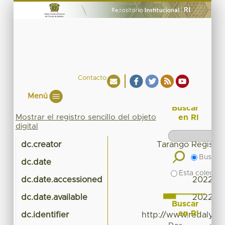
Contacto
Menú
Buscar
Mostrar el registro sencillo del objeto
en RI
digital
dc.creator
Tarango Regis, Fr
Buscar 
dc.date
Esta colecció
dc.date.accessioned
2022-10
dc.date.available
2022-10
Buscar
en RI
dc.identifier
http://www.redalyc.o