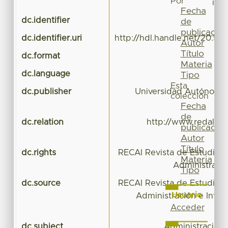
Por
id=
Fecha
dc.identifier
de
publicación
dc.identifier.uri
http://hdl.handle.net/20.50
Autor
Título
dc.format
a
Materia
dc.language
Tipo
Esta
dc.publisher
Universidad Autónoma 
colección
Fecha
de
dc.relation
http://www.redalyc.o
publicación
Autor
Título
dc.rights
RECAI Revista de Estudios 
Materia
Administració
Tipo
dc.source
RECAI Revista de Estudios 
Usuario
Administración e Infom
Acceder
dc.subject
Administración 