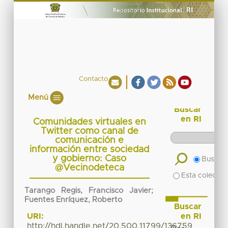
Contacto
Menú
Buscar
en RI
Comunidades virtuales en
Twitter como canal de
comunicación e
información entre sociedad
y gobierno: Caso
Buscar 
@Vecinodeteca
Esta colecció
Tarango Regis, Francisco Javier;
Fuentes Enríquez, Roberto
Buscar
en RI
URI:
http://hdl.handle.net/20.500.11799/136759