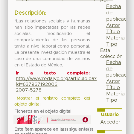
Por
Fecha
de
Descripción:
publicación
"Las relaciones sociales y humanas
Autor
han sido impactadas por las redes
Título
sociales, modificando el
Materia
comportamiento de las personas
Tipo
tanto a nivel laboral como personal.
Esta
La presente investigación muestra el
colección
caso de una comunidad de vecinos
Fecha
en el Estado de México,
de
Ir a texto completo:
publicación
http://www.redalyc.org/articulo.oa?
Autor
id=637967192006
Título
2007-5278
Materia
Mostrar el registro completo del
Tipo
objeto digital
Ficheros en el objeto digital
Usuario
Acceder
Este ítem aparece en la(s) siguiente(s)