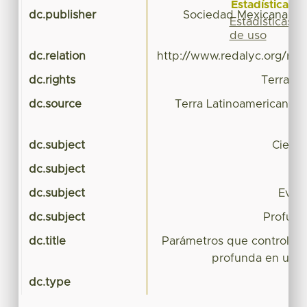
Estadísticas
dc.publisher
Sociedad Mexicana de 
Estadísticas
de uso
dc.relation
http://www.redalyc.org/rev
dc.rights
Terra La
dc.source
Terra Latinoamericana (
dc.subject
Cienci
dc.subject
dc.subject
Evapo
dc.subject
Profund
dc.title
Parámetros que controlan 
profunda en un cu
dc.type