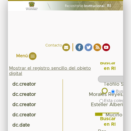
Contacto
Menú
Buscar
Mostrar el registro sencillo del objeto
en RI
digital
dc.creator
Teófilo Sal
Buscar 
dc.creator
Morales Reyes, Gu
Esta colecció
dc.creator
Esteller Alberich
dc.creator
Muciño Ca
Buscar
en RI
dc.date