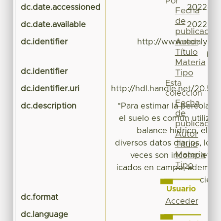
Por
dc.date.accessioned
2022-10
Fecha
de
dc.date.available
2022-10
publicación
Autor
dc.identifier
http://www.redalyc.or
Título
id
Materia
dc.identifier
Tipo
Esta
dc.identifier.uri
http://hdl.handle.net/20.50
colección
Fecha
dc.description
"Para estimar la percolaci
de
el suelo es común utilizar
publicación
balance hídrico, el cu
Autor
diversos datos diarios, los
Título
Materia
veces son incompletos 
Tipo
icados en campo, además 
ciert
Usuario
dc.format
a
Acceder
dc.language