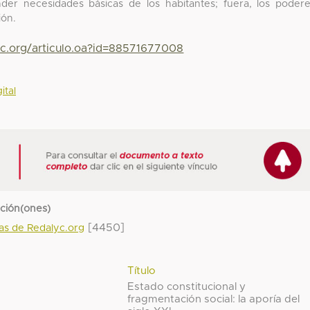
nder necesidades básicas de los habitantes; fuera, los poder
ión.
yc.org/articulo.oa?id=88571677008
ital
cción(ones)
[4450]
das de Redalyc.org
Título
Estado constitucional y
fragmentación social: la aporía del