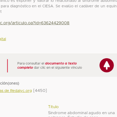
clínico es exponer y valorar lo relacionado al síndrome abdomin
para diagnóstico en el CIESA. Se evalúo el cadáver de un equi
t
yc.org/articulo.oa?id=63624429008
ital
cción(ones)
[4450]
das de Redalyc.org
Título
Sindrome abdominal agudo en una