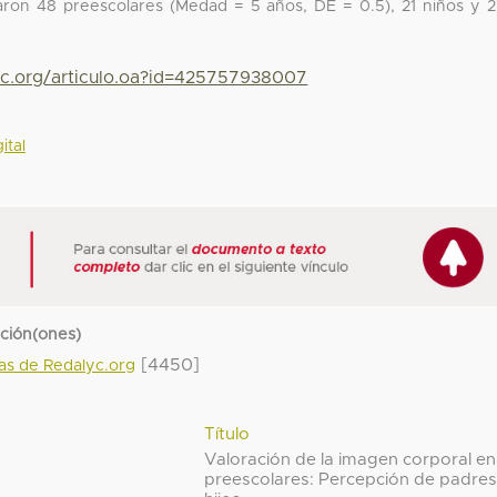
iparon 48 preescolares (Medad = 5 años, DE = 0.5), 21 niños y 
yc.org/articulo.oa?id=425757938007
ital
cción(ones)
[4450]
das de Redalyc.org
Título
Valoración de la imagen corporal en
preescolares: Percepción de padres