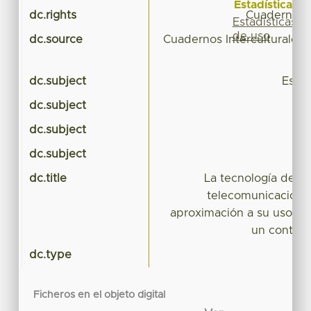
Estadísticas
dc.rights
Cuadernos I
Estadísticas
de uso
dc.source
Cuadernos Interculturales 
dc.subject
Estud
dc.subject
dc.subject
dc.subject
in
dc.title
La tecnología de la
telecomunicación e
aproximación a su uso y 
un contexto
dc.type
Ficheros en el objeto digital