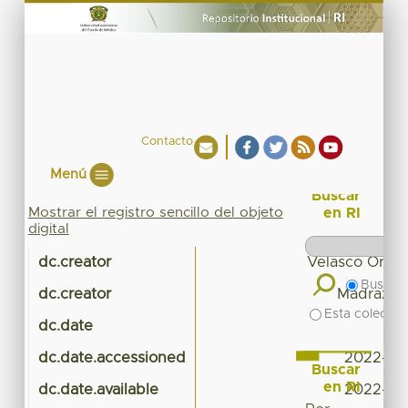
Contacto
Menú
Buscar
Mostrar el registro sencillo del objeto
en RI
digital
dc.creator
Velasco Orozc
Buscar 
dc.creator
Madrazo M
Esta colecció
dc.date
dc.date.accessioned
2022-10
Buscar
en RI
dc.date.available
2022-10