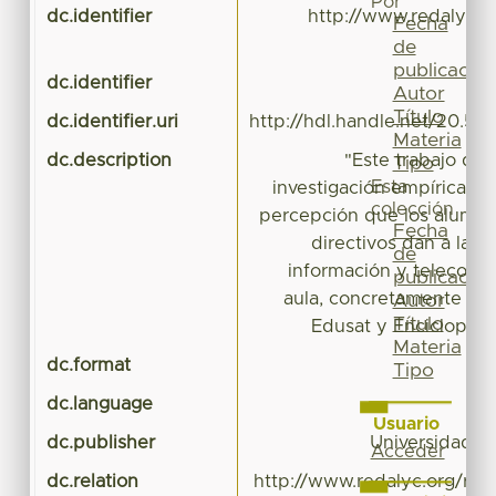
Por
dc.identifier
http://www.redalyc.or
Fecha
id
de
publicación
dc.identifier
Autor
Título
dc.identifier.uri
http://hdl.handle.net/20.50
Materia
dc.description
"Este trabajo da
Tipo
Esta
investigación empírica sob
colección
percepción que los alumno
Fecha
directivos dan a la t
de
información y telecomu
publicación
aula, concretamente Red
Autor
Título
Edusat y Enciclopedi
Materia
dc.format
a
Tipo
dc.language
Usuario
dc.publisher
Universidad d
Acceder
dc.relation
http://www.redalyc.org/rev