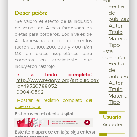
Por
Fecha
de
Descripción:
publicación
"Se valoró el efecto de la inclusión
Autor
de vainas de Acacia farnesiana en
Título
dietas para corderos. Los niveles de
Materia
A. farnesiana en los tratamientos
Tipo
fueron 0, 100, 200, 300 y 400 g/kg
Esta
MS en dietas isoprotéicas para
colección
corderos en crecimiento que
Fecha
incluyeron rastrojo
de
Ir a texto completo:
publicación
http://www.redalyc.org/articulo.oa?
Autor
id=49520788052
Título
0004-0592
Materia
Mostrar el registro completo del
Tipo
objeto digital
Ficheros en el objeto digital
Usuario
Acceder
Este ítem aparece en la(s) siguiente(s)