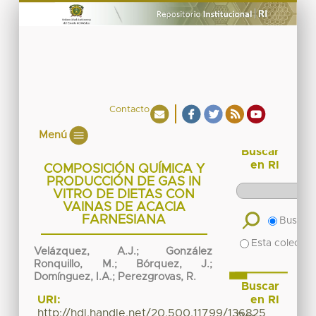
Contacto
Menú
Buscar
en RI
COMPOSICIÓN QUÍMICA Y
PRODUCCIÓN DE GAS IN
VITRO DE DIETAS CON
VAINAS DE ACACIA
FARNESIANA
Buscar 
Esta colecció
Velázquez, A.J.; González
Ronquillo, M.; Bórquez, J.;
Domínguez, I.A.; Perezgrovas, R.
Buscar
en RI
URI:
http://hdl.handle.net/20.500.11799/136825