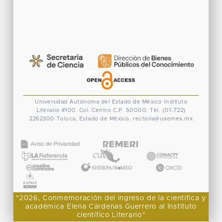
Universidad Autónoma del Estado de México
Instituto
Literario #100. Col. Centro
C.P. 50000. Tel. (01-722)
2262300
Toluca, Estado de México.
rectoria@uaemex.mx
CONACYT
"2026, Conmemoración del ingreso de la científica y
académica Elena Cárdenas Guerrero al Instituto
científico Literario"