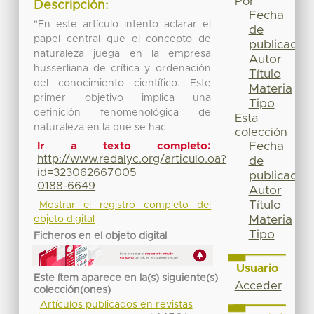
Por
Descripción:
Fecha
"En este artículo intento aclarar el
de
papel central que el concepto de
publicación
naturaleza juega en la empresa
Autor
husserliana de crítica y ordenación
Título
del conocimiento científico. Este
Materia
primer objetivo implica una
Tipo
definición fenomenológica de
Esta
naturaleza en la que se hac
colección
Fecha
Ir a texto completo:
http://www.redalyc.org/articulo.oa?
de
id=323062667005
publicación
0188-6649
Autor
Título
Mostrar el registro completo del
Materia
objeto digital
Tipo
Ficheros en el objeto digital
Usuario
Este ítem aparece en la(s) siguiente(s)
Acceder
colección(ones)
Artículos publicados en revistas