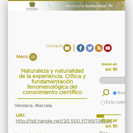
Contacto
Menú
Buscar
en RI
Naturaleza y naturalidad
de la experiencia. Crítica y
fundamentación
fenomenológica del
conocimiento científico
Buscar 
Esta colecció
Venebra, Marcela
URI:
Buscar
http://hdl.handle.net/20.500.11799/136834
en RI