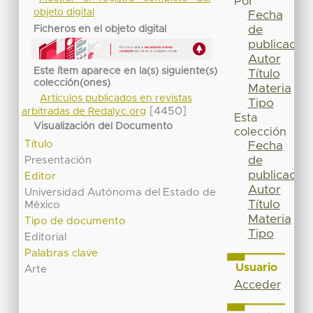
Por
objeto digital
Fecha
de
Ficheros en el objeto digital
publicación
Autor
Este ítem aparece en la(s) siguiente(s)
Título
colección(ones)
Materia
Artículos publicados en revistas
Tipo
[4450]
arbitradas de Redalyc.org
Esta
Visualización del Documento
colección
Título
Fecha
de
Presentación
publicación
Editor
Autor
Universidad Autónoma del Estado de
Título
México
Materia
Tipo de documento
Tipo
Editorial
Palabras clave
Usuario
Arte
Acceder