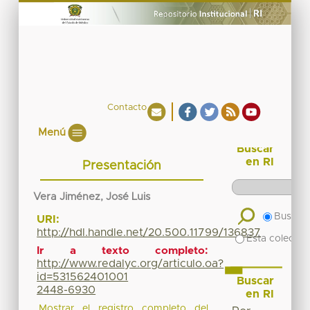
Contacto
Menú
Buscar
en RI
Presentación
Vera Jiménez, José Luis
Buscar 
URI:
http://hdl.handle.net/20.500.11799/136837
Esta colecció
Ir a texto completo:
http://www.redalyc.org/articulo.oa?
id=531562401001
Buscar
2448-6930
en RI
Mostrar el registro completo del