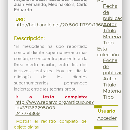
Por
Juan Fernando; Medina-Solís, Carlo
Fecha
Eduardo
de
publicación
URI:
Autor
http://hdl.handle.net/20.500.11799/136840
Título
Materia
Descripción:
Tipo
"El mesiodens ha sido reportado
Esta
como el diente supernumerario más
colección
común, se encuentra presente en la
Fecha
línea media maxilar, entre los dos
de
incisivos centrales. Hoy en día la
publicación
etiología de los dientes
Autor
supernumerarios permanece
Título
incierta; entre las teorías propu
Materia
Tipo
Ir a texto completo:
http://www.redalyc.org/articulo.oa?
id=331367295003
Usuario
2477-9369
Acceder
Mostrar el registro completo del
objeto digital