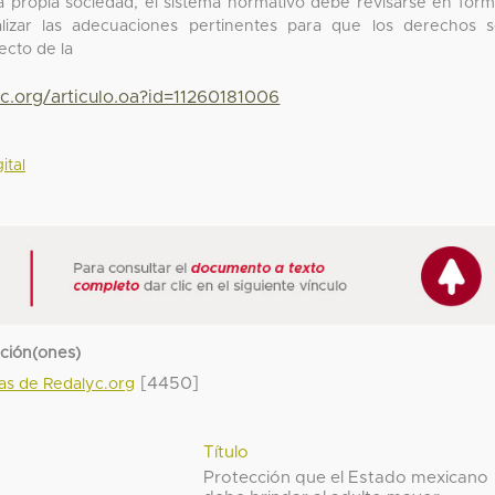
 propia sociedad, el sistema normativo debe revisarse en for
lizar las adecuaciones pertinentes para que los derechos 
ecto de la
c.org/articulo.oa?id=11260181006
ital
cción(ones)
[4450]
das de Redalyc.org
Título
Protección que el Estado mexicano