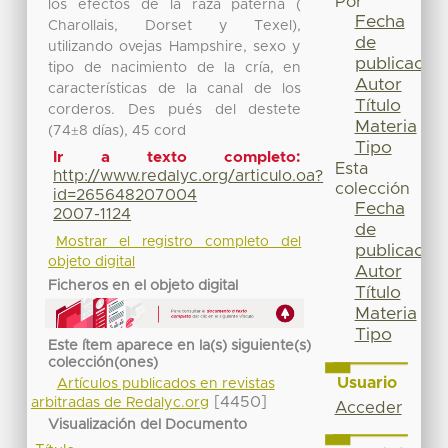
Por
los efectos de la raza paterna (
Fecha
Charollais, Dorset y Texel),
de
utilizando ovejas Hampshire, sexo y
publicación
tipo de nacimiento de la cría, en
Autor
características de la canal de los
Título
corderos. Des pués del destete
Materia
(74±8 días), 45 cord
Tipo
Ir a texto completo:
Esta
http://www.redalyc.org/articulo.oa?
colección
id=265648207004
Fecha
2007-1124
de
Mostrar el registro completo del
publicación
objeto digital
Autor
Ficheros en el objeto digital
Título
Materia
Tipo
Este ítem aparece en la(s) siguiente(s)
colección(ones)
Usuario
Artículos publicados en revistas
[4450]
arbitradas de Redalyc.org
Acceder
Visualización del Documento