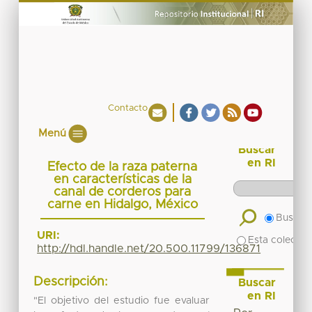
Contacto
Menú
Buscar
en RI
Efecto de la raza paterna
en características de la
canal de corderos para
carne en Hidalgo, México
Buscar 
URI:
Esta colecció
http://hdl.handle.net/20.500.11799/136871
Descripción:
Buscar
en RI
"El objetivo del estudio fue evaluar