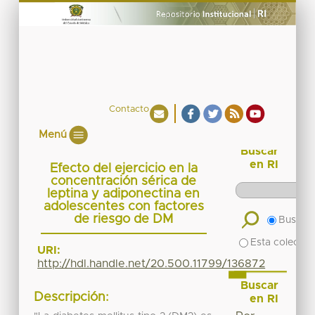
Contacto
Menú
Buscar
en RI
Efecto del ejercicio en la
concentración sérica de
leptina y adiponectina en
adolescentes con factores
de riesgo de DM
Buscar 
Esta colecció
URI:
http://hdl.handle.net/20.500.11799/136872
Buscar
Descripción:
en RI