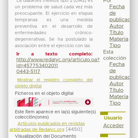
Por
"La diabetes mellitus tipo 2 (DM2) es
Fecha
un problema de salud cada vez más
de
preocupante. El ejercicio en etapas
publicación
tempranas es una medida
Autor
preventiva en el desarrollo de
Título
enfermedades crónico-
Materia
degenerativas. Se ha postulado la
Tipo
asociación entre el ejercicio con las
Esta
Ir a texto completo:
colección
http://www.redalyc.org/articulo.oa?
Fecha
id=457753402011
de
0443-5117
publicación
Mostrar el registro completo del
Autor
objeto digital
Título
Ficheros en el objeto digital
Materia
Tipo
Este ítem aparece en la(s) siguiente(s)
colección(ones)
Usuario
Artículos publicados en revistas
Acceder
[4450]
arbitradas de Redalyc.org
Visualización del Documento