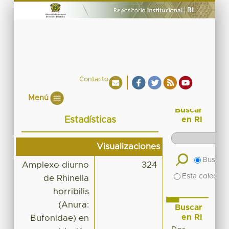
Contacto
Menú
Buscar
Estadísticas
en RI
Visualizaciones
Buscar 
Amplexo diurno
324
Esta colecció
de Rhinella
horribilis
(Anura:
Buscar
en RI
Bufonidae) en