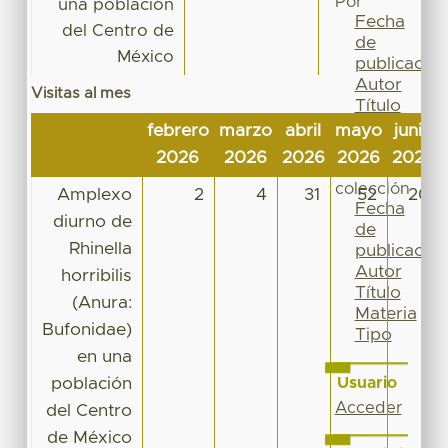
Por
una población
Fecha
del Centro de
de
México
publicación
Autor
Visitas al mes
Título
Materia
febrero
marzo
abril
mayo
junio
Tipo
2026
2026
2026
2026
2026
Esta
colección
Amplexo
2
4
31
52
20
Fecha
diurno de
de
Rhinella
publicación
Autor
horribilis
Título
(Anura:
Materia
Bufonidae)
Tipo
en una
población
Usuario
Acceder
del Centro
de México