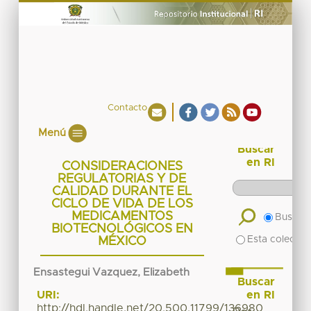
Contacto
Menú
Buscar
en RI
CONSIDERACIONES
REGULATORIAS Y DE
CALIDAD DURANTE EL
CICLO DE VIDA DE LOS
MEDICAMENTOS
Buscar 
BIOTECNOLÓGICOS EN
Esta colecció
MÉXICO
Ensastegui Vazquez, Elizabeth
Buscar
en RI
URI:
http://hdl.handle.net/20.500.11799/136980