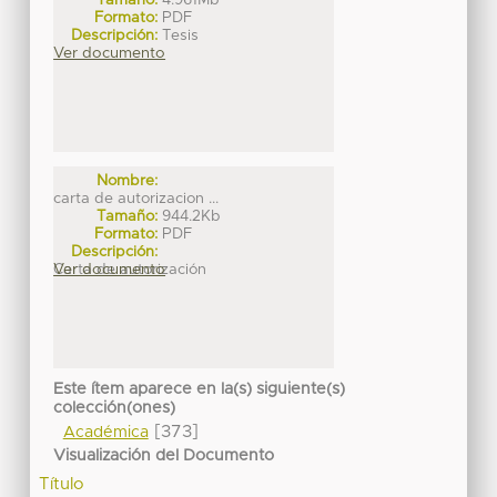
Tamaño:
4.961Mb
Formato:
PDF
Descripción:
Tesis
Ver documento
Nombre:
carta de autorizacion ...
Tamaño:
944.2Kb
Formato:
PDF
Descripción:
Carta de autorización
Ver documento
Este ítem aparece en la(s) siguiente(s)
colección(ones)
[373]
Académica
Visualización del Documento
Título