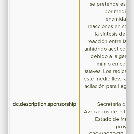
se pretende estudia
por medio de
enamidas a 
reacciones en secue
la síntesis de e
reacción entre la o
anhidrido acético y u
debido a la genera
iminilo en condi
suaves. Los radicale
este medio llevaran 
acilación para llegar
dc.description.sponsorship
Secretaria de I
Avanzados de la Uni
Estado de Méxic
proyect