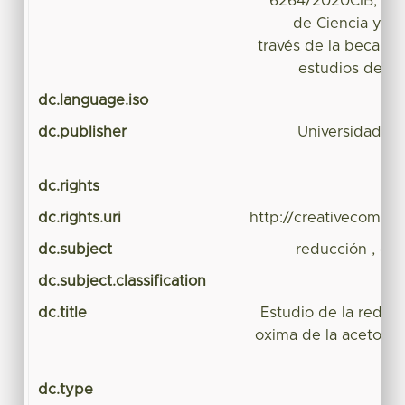
6264/2020CIB, y p
de Ciencia y T
través de la beca oto
estudios de p
dc.language.iso
dc.publisher
Universidad A
dc.rights
dc.rights.uri
http://creativecommo
dc.subject
reducción , oxim
dc.subject.classification
dc.title
Estudio de la reducc
oxima de la acetofen
dc.type