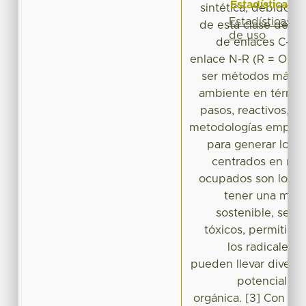
Estadísticas
sintética, debido a
Estadísticas
de esta clase de es
de uso
de enlaces C-N 
enlace N-R (R = OH, O
ser métodos más a
ambiente en términ
pasos, reactivos, ti
metodologías emplea
para generar los i
centrados en nit
ocupados son los c
tener una mejor
sostenible, ser
tóxicos, permitien
los radicales i
pueden llevar divers
potencialment
orgánica. [3] Con ba