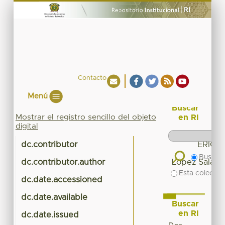
Contacto
Menú
Buscar
Mostrar el registro sencillo del objeto
en RI
digital
dc.contributor
ERICK
Buscar 
dc.contributor.author
López Saladi
Esta colecció
dc.date.accessioned
dc.date.available
Buscar
en RI
dc.date.issued