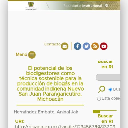
Contacto
Menú
Buscar
en RI
El potencial de los
biodigestores como
técnica sostenible para la
producción de biogás en la
comunidad indígena Nuevo
Buscar 
San Juan Parangaricutiro,
Esta colecció
Michoacán
Hernández Embate, Anibal Jair
Buscar
en RI
URI:
http://ri.uaemex.mx/handle/123456789/13709