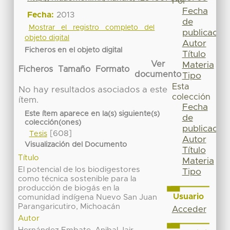
Por
Fecha
Fecha:
2013
de
Mostrar el registro completo del
publicación
objeto digital
Autor
Ficheros en el objeto digital
Título
Ver
Materia
Ficheros
Tamaño
Formato
documento
Tipo
Esta
No hay resultados asociados a este
colección
ítem.
Fecha
Este ítem aparece en la(s) siguiente(s)
de
colección(ones)
publicación
[608]
Tesis
Autor
Visualización del Documento
Título
Título
Materia
El potencial de los biodigestores
Tipo
como técnica sostenible para la
producción de biogás en la
Usuario
comunidad indígena Nuevo San Juan
Parangaricutiro, Michoacán
Acceder
Autor