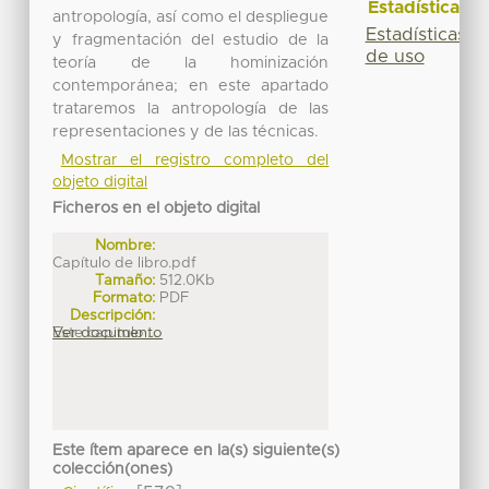
Estadísticas
antropología, así como el despliegue
Estadísticas
y fragmentación del estudio de la
de uso
teoría de la hominización
contemporánea; en este apartado
trataremos la antropología de las
representaciones y de las técnicas.
Mostrar el registro completo del
objeto digital
Ficheros en el objeto digital
Nombre:
Capítulo de libro.pdf
Tamaño:
512.0Kb
Formato:
PDF
Descripción:
Este capitulo ...
Ver documento
Este ítem aparece en la(s) siguiente(s)
colección(ones)