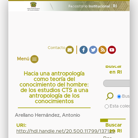
Contacto
Menú
Buscar
en RI
Hacia una antropología
como teoría del
conocimiento del hombre:
de los estudios CTS a una
antropología de los
Buscar 
conocimientos
Esta colecció
Arellano Hernández, Antonio
Buscar
URI:
en RI
http://hdl.handle.net/20.500.11799/137129