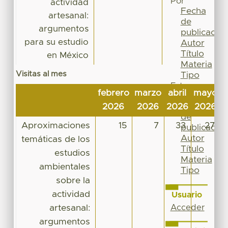
Por
actividad
Fecha
artesanal:
de
argumentos
publicación
para su estudio
Autor
Título
en México
Materia
Visitas al mes
Tipo
Esta
febrero
marzo
abril
mayo
j
colección
Fecha
2026
2026
2026
2026
2
de
Aproximaciones
15
7
33
27
publicación
Autor
temáticas de los
Título
estudios
Materia
ambientales
Tipo
sobre la
actividad
Usuario
artesanal:
Acceder
argumentos