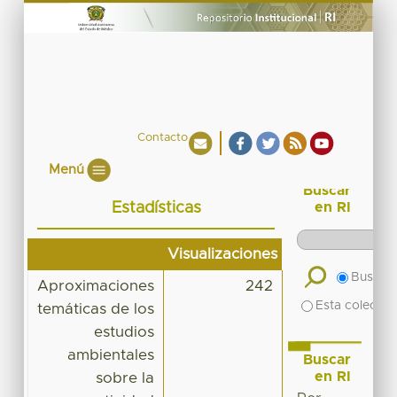
Contacto
Menú
Buscar
Estadísticas
en RI
Visualizaciones
Buscar 
Aproximaciones
242
Esta colecció
temáticas de los
estudios
ambientales
Buscar
en RI
sobre la