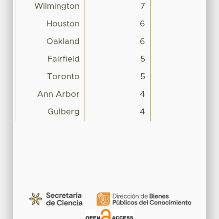
Wilmington
7
Houston
6
Oakland
6
Fairfield
5
Toronto
5
Ann Arbor
4
Gulberg
4