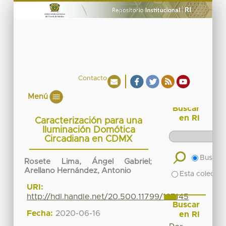
Contacto
Menú
Buscar
en RI
Caracterización para una
Iluminación Domótica
Circadiana en CDMX
Buscar 
Rosete Lima, Ángel Gabriel
;
Arellano Hernández, Antonio
Esta colecció
URI:
http://hdl.handle.net/20.500.11799/137145
Buscar
Fecha:
2020-06-16
en RI