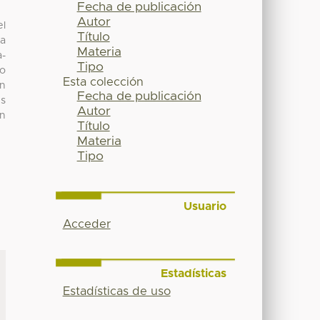
Fecha de publicación
Autor
el
Título
la
Materia
a-
Tipo
to
Esta colección
on
Fecha de publicación
es
Autor
un
Título
Materia
Tipo
Usuario
Acceder
Estadísticas
Estadísticas de uso