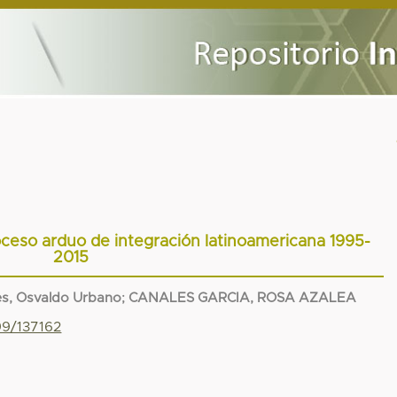
roceso arduo de integración latinoamericana 1995-
2015
res, Osvaldo Urbano
;
CANALES GARCIA, ROSA AZALEA
99/137162