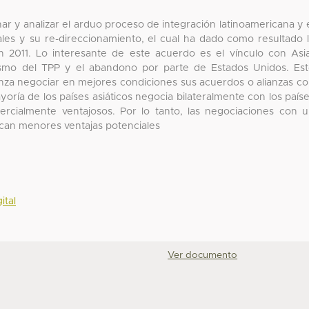
nar y analizar el arduo proceso de integración latinoamericana y 
iales y su re-direccionamiento, el cual ha dado como resultado 
n 2011. Lo interesante de este acuerdo es el vínculo con Asi
nismo del TPP y el abandono por parte de Estados Unidos. Es
anza negociar en mejores condiciones sus acuerdos o alianzas c
ayoría de los países asiáticos negocia bilateralmente con los país
rcialmente ventajosos. Por lo tanto, las negociaciones con 
ican menores ventajas potenciales
ital
Ver documento