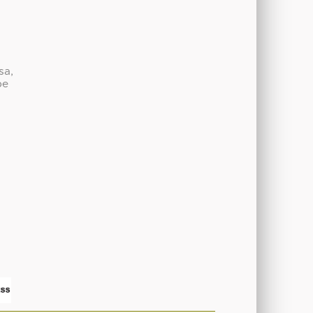
sa,
be