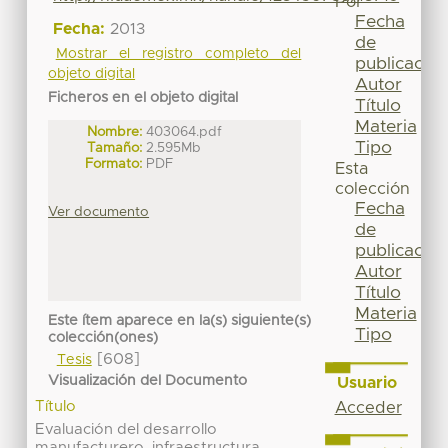
Por
Fecha
Fecha:
2013
de
Mostrar el registro completo del
publicación
objeto digital
Autor
Ficheros en el objeto digital
Título
Materia
Nombre:
403064.pdf
Tipo
Tamaño:
2.595Mb
Formato:
PDF
Esta
colección
Fecha
Ver documento
de
publicación
Autor
Título
Materia
Este ítem aparece en la(s) siguiente(s)
Tipo
colección(ones)
[608]
Tesis
Visualización del Documento
Usuario
Título
Acceder
Evaluación del desarrollo
manufacturero, infraestructura