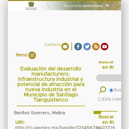
Contacto
Menú
Buscar
en RI
Evaluación del desarrollo
manufacturero,
infraestructura industrial y
potencial de atracción para
nueva industria en el
Buscar 
Municipio de Santiago
Esta colecció
Tianguistenco
Benítez Guerrero, Melina
Buscar
en RI
URI:
http://ri.uaemex.mx/handle/123456789/13719