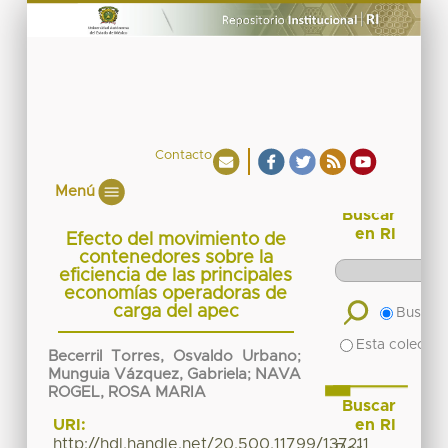
Contacto
Menú
Buscar
en RI
Efecto del movimiento de
contenedores sobre la
eficiencia de las principales
economías operadoras de
carga del apec
Buscar 
Esta colecció
Becerril Torres, Osvaldo Urbano
;
Munguia Vázquez, Gabriela
;
NAVA
ROGEL, ROSA MARIA
Buscar
en RI
URI:
http://hdl.handle.net/20.500.11799/137211