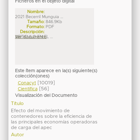
Ficheros en el objeto digital
Nombre:
2021 Becerril Munguia ...
Tamaño:
846.9Kb
Formato:
PDF
Descripción:
ARTICULO EN EL ...
Ver documento
Este ítem aparece en la(s) siguiente(s)
colección(ones)
[10019]
Conacyt
[56]
Científica
Visualización del Documento
Título
Efecto del movimiento de
contenedores sobre la eficiencia de
las principales economías operadoras
de carga del apec
Autor