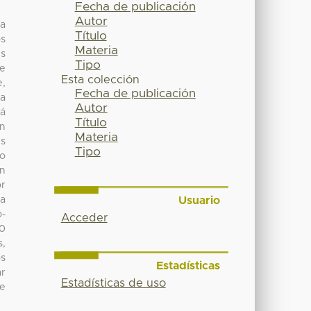
Fecha de publicación
Autor
ca
Título
os
Materia
us
Tipo
ue
Esta colección
e,
Fecha de publicación
 a
Autor
tá
Título
en
Materia
es
Tipo
mo
én
or
Usuario
la
o-
Acceder
00
,
os
Estadísticas
ar
Estadísticas de uso
ue