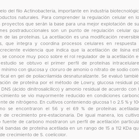
lo del filo Actinobacteria, importante en industria biotecnológi
roductos naturales. Para comprender la regulación celular en l
s proyectos que serán la base para una mejor explotación de s
iones postraduccionales son un punto de regulación celular q
ón de las proteínas. La acetilación es una modificación reversibl
s, que integra y coordina procesos celulares en respuesta
eciente evidencia que indica que la acetilación de lisina es
, se conoce muy poco sobre el rol regulador de la acetilación 
estudio se obtuvo el primer perfil de proteínas intracelular
io mínimo con glucosa y cloruro de amonio o nitrato de sodio co
tical en gel de poliacrilamida desnaturalizante. Se evaluó tambi
ación de proteína por el método de Lowry, glucosa residual p
NS (ácido dinitrosalicílico) y amonio residual de acuerdo con 
recimiento se vio mayormente reducido en condiciones carbon
uente de nitrógeno. En cultivos conteniendo glucosa 1 o 2.5 % y 1
 se encontraron el 56 y el 69 % de proteínas acetiladas
e de crecimiento pre-estacionaria. De igual manera, los cultiv
fuente de carbono mostraron un perfil de acetilación particul
4 bandas de proteína acetilada en un rango de 15 a 112 KDa q
e crecimiento de S. coelicolor.