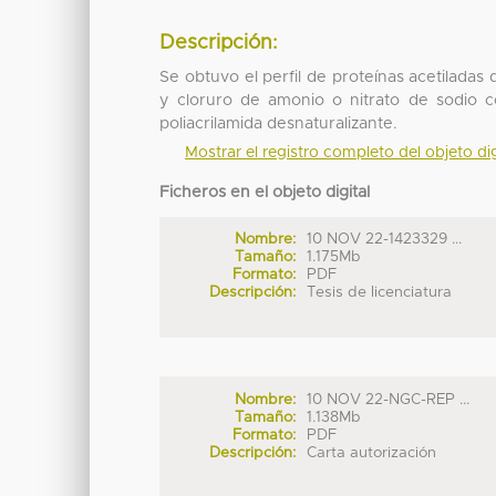
Descripción:
Se obtuvo el perfil de proteínas acetilada
y cloruro de amonio o nitrato de sodio c
poliacrilamida desnaturalizante.
Mostrar el registro completo del objeto dig
Ficheros en el objeto digital
Nombre:
10 NOV 22-1423329 ...
Tamaño:
1.175Mb
Formato:
PDF
Descripción:
Tesis de licenciatura
Nombre:
10 NOV 22-NGC-REP ...
Tamaño:
1.138Mb
Formato:
PDF
Descripción:
Carta autorización