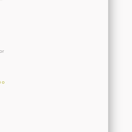
or
) o