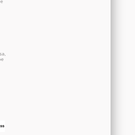
de
sa,
be