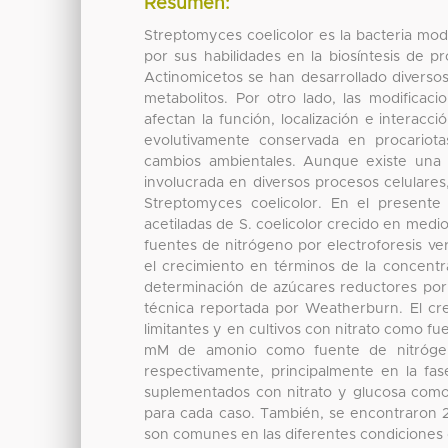
Resumen:
Streptomyces coelicolor es la bacteria mode
por sus habilidades en la biosíntesis de p
Actinomicetos se han desarrollado diverso
metabolitos. Por otro lado, las modificac
afectan la función, localización e interacci
evolutivamente conservada en procariota
cambios ambientales. Aunque existe una cr
involucrada en diversos procesos celulares
Streptomyces coelicolor. En el presente 
acetiladas de S. coelicolor crecido en med
fuentes de nitrógeno por electroforesis ver
el crecimiento en términos de la concentr
determinación de azúcares reductores por D
técnica reportada por Weatherburn. El c
limitantes y en cultivos con nitrato como f
mM de amonio como fuente de nitrógeno
respectivamente, principalmente en la fas
suplementados con nitrato y glucosa como 
para cada caso. También, se encontraron 2
son comunes en las diferentes condiciones d