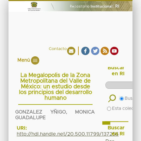
Contacto
Menú
Buscar
en RI
La Megalopolis de la Zona
Metropolitana del Valle de
México: un estudio desde
los principios del desarrollo
humano
Buscar 
Esta colecció
GONZALEZ YÑIGO, MONICA
GUADALUPE
Buscar
URI:
en RI
http://hdl.handle.net/20.500.11799/137256