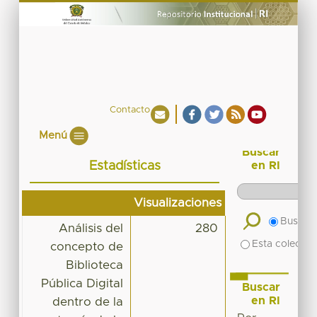
Contacto
Menú
Buscar
Estadísticas
en RI
Visualizaciones
Buscar 
Análisis del
280
Esta colecció
concepto de
Biblioteca
Pública Digital
Buscar
en RI
dentro de la