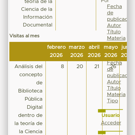
Por
teoría de la
Fecha
Ciencia de la
de
Información
publicación
Documental
Autor
Título
Visitas al mes
Materia
Tipo
febrero
marzo
abril
mayo
junio
Esta
2026
2026
2026
2026
2026
colección
Fecha
Análisis del
8
20
21
26
21
de
concepto
publicación
Autor
de
Título
Biblioteca
Materia
Pública
Tipo
Digital
dentro de
Usuario
Acceder
la teoría de
la Ciencia