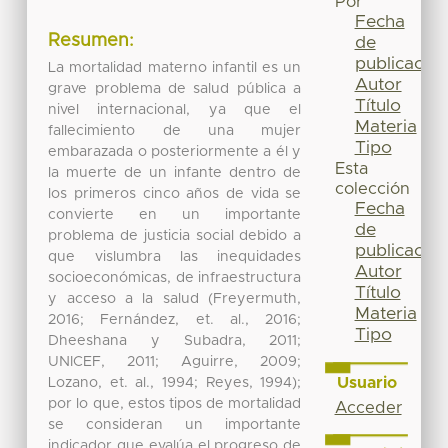
Por
Fecha
Resumen:
de
publicación
La mortalidad materno infantil es un
Autor
grave problema de salud pública a
Título
nivel internacional, ya que el
Materia
fallecimiento de una mujer
Tipo
embarazada o posteriormente a él y
Esta
la muerte de un infante dentro de
colección
los primeros cinco años de vida se
Fecha
convierte en un importante
de
problema de justicia social debido a
publicación
que vislumbra las inequidades
Autor
socioeconómicas, de infraestructura
Título
y acceso a la salud (Freyermuth,
Materia
2016; Fernández, et. al., 2016;
Tipo
Dheeshana y Subadra, 2011;
UNICEF, 2011; Aguirre, 2009;
Usuario
Lozano, et. al., 1994; Reyes, 1994);
por lo que, estos tipos de mortalidad
Acceder
se consideran un importante
indicador que evalúa el progreso de