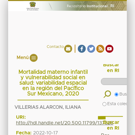
Contacto
Menú
Buscar
en RI
Mortalidad materno infantil
y vulnerabilidad social en
salud: variabilidad espacial
en la región del Pacífico
Sur Mexicano, 2020
Buscar 
Esta colecció
VILLERIAS ALARCON, ILIANA
URI:
Buscar
http://hdl.handle.net/20.500.11799/137326
en RI
Fecha:
2022-10-17