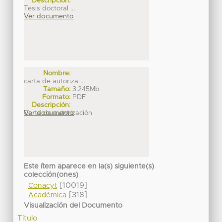
Descripción:
Tesis doctoral ...
Ver documento
Nombre:
carta de autoriza ...
Tamaño:
3.245Mb
Formato:
PDF
Descripción:
Carta de autorización
Ver documento
Este ítem aparece en la(s) siguiente(s)
colección(ones)
[10019]
Conacyt
[318]
Académica
Visualización del Documento
Título