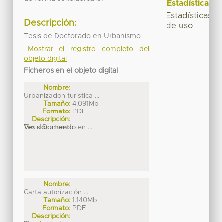
Estadísticas
Estadísticas
Descripción:
de uso
Tesis de Doctorado en Urbanismo
Mostrar el registro completo del
objeto digital
Ficheros en el objeto digital
Nombre:
Urbanizacion turistica ...
Tamaño:
4.091Mb
Formato:
PDF
Descripción:
Tesis Doctorado en ...
Ver documento
Nombre:
Carta autorización ...
Tamaño:
1.140Mb
Formato:
PDF
Descripción: