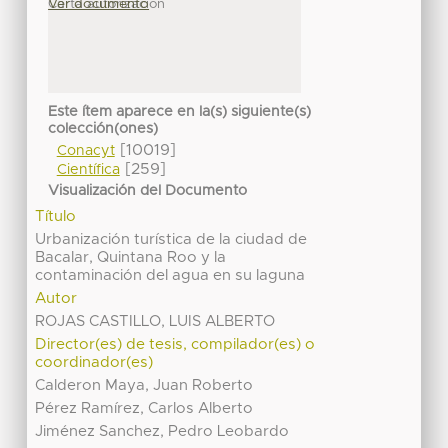
Carta autorizacion
Ver documento
Este ítem aparece en la(s) siguiente(s)
colección(ones)
[10019]
Conacyt
[259]
Científica
Visualización del Documento
Título
Urbanización turística de la ciudad de
Bacalar, Quintana Roo y la
contaminación del agua en su laguna
Autor
ROJAS CASTILLO, LUIS ALBERTO
Director(es) de tesis, compilador(es) o
coordinador(es)
Calderon Maya, Juan Roberto
Pérez Ramírez, Carlos Alberto
Jiménez Sanchez, Pedro Leobardo