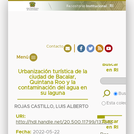
Contacto
Menú
Buscar
en RI
Urbanización turística de la
ciudad de Bacalar,
Quintana Roo y la
contaminación del agua en
su laguna
Buscar 
Esta colecció
ROJAS CASTILLO, LUIS ALBERTO
URI:
Buscar
http://hdl.handle.net/20.500.11799/137343
en RI
Fecha:
2022-05-22