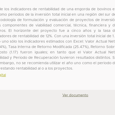
r de los indicadores de rentabilidad de una engorda de bovinos 
omo periodos de la inversión total inicial en una región del sur d
etodología de formulación y evaluación de proyectos de inversi
 componentes de viabilidad comercial, técnica, financiera y 
ros. El horizonte del proyecto fue a cinco años y la tasa 
adores de rentabilidad de 12%. Con una inversión total inicial de 1
o uno sólo los indicadores estimados con Excel: Valor Actual Ne
54%), Tasa Interna de Retorno Modificada (25.47%), Retorno Sob
Costo (1.17) fueron iguales; en tanto que el Valor Actual Ne
idad y Periodo de Recuperación tuvieron resultados distintos. 
embargo, no se recomienda utilizar el año uno como el periodo 
a restando rentabilidad al o a los proyectos.
ital
Ver documento