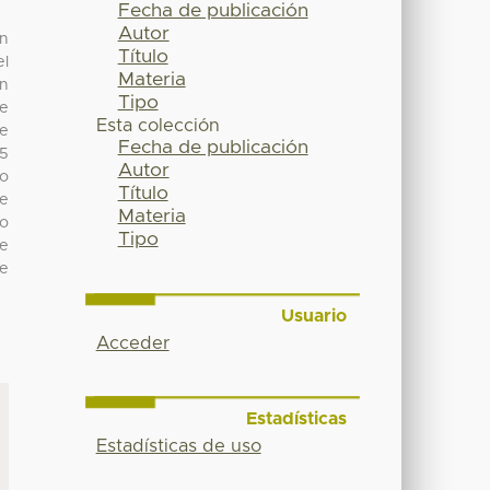
Fecha de publicación
Autor
en
Título
el
Materia
ón
Tipo
de
Esta colección
de
Fecha de publicación
.5
Autor
to
Título
re
Materia
to
Tipo
Se
de
Usuario
Acceder
Estadísticas
Estadísticas de uso