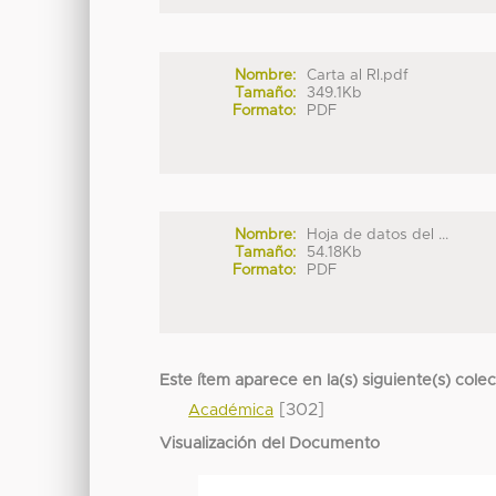
Nombre:
Carta al RI.pdf
Tamaño:
349.1Kb
Formato:
PDF
Nombre:
Hoja de datos del ...
Tamaño:
54.18Kb
Formato:
PDF
Este ítem aparece en la(s) siguiente(s) cole
[302]
Académica
Visualización del Documento