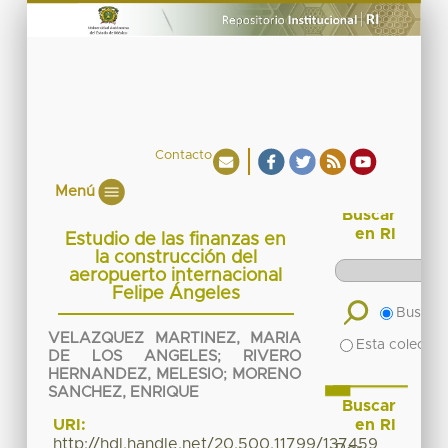
Contacto
Menú
Buscar
en RI
Estudio de las finanzas en
la construcción del
aeropuerto internacional
Felipe Ángeles
Buscar 
VELAZQUEZ MARTINEZ, MARIA
Esta colecció
DE LOS ANGELES
;
RIVERO
HERNANDEZ, MELESIO
;
MORENO
SANCHEZ, ENRIQUE
Buscar
en RI
URI:
http://hdl.handle.net/20.500.11799/137459