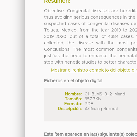
Resumen:
Objective. Congenital diseases are heredita
thus avoiding serious consequences in the
suspected cases of congenital diseases det
Toluca, Mexico, from the tear 2019 to 2
2019-2020, out of a total of 4384 cases,
collected, the disease with the most pr
Conclusions. The most common congenital m
justifies the need to enhance the neonata
step with genetic studies to better characte
Mostrar el registro completo del objeto dig
Ficheros en el objeto digital
Nombre:
01_BJMS_9_2_Mendi ...
Tamaño:
357.7Kb
Formato:
PDF
Descripción:
Artículo principal
Este ítem aparece en la(s) siguiente(s) cole