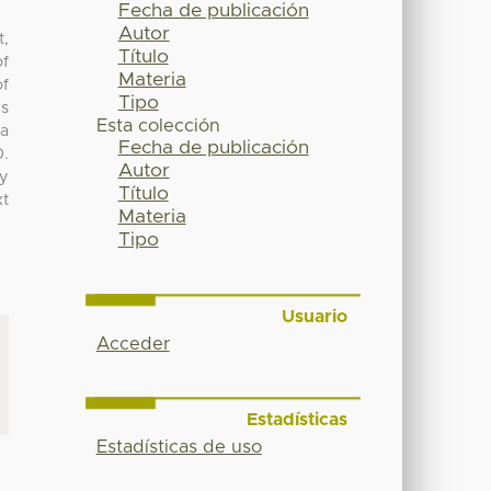
Fecha de publicación
Autor
t,
Título
of
Materia
of
Tipo
rs
Esta colección
ta
Fecha de publicación
0.
Autor
dy
Título
xt
Materia
Tipo
Usuario
Acceder
Estadísticas
Estadísticas de uso