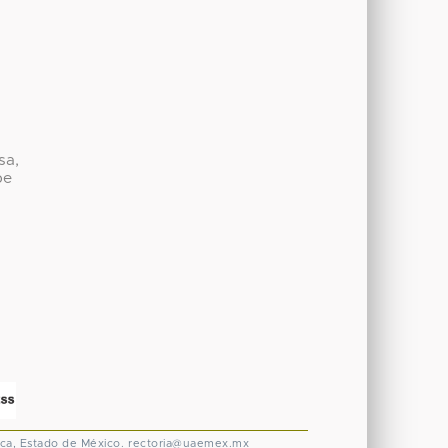
sa,
be
ca, Estado de México.
rectoria@uaemex.mx