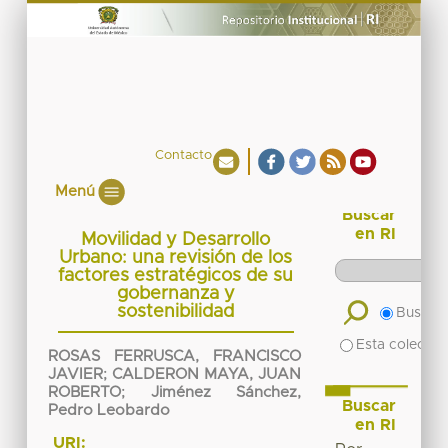
Contacto
Menú
Buscar
en RI
Movilidad y Desarrollo
Urbano: una revisión de los
factores estratégicos de su
gobernanza y
sostenibilidad
Buscar 
Esta colecció
ROSAS FERRUSCA, FRANCISCO
JAVIER
;
CALDERON MAYA, JUAN
ROBERTO
;
Jiménez Sánchez,
Buscar
Pedro Leobardo
en RI
URI: