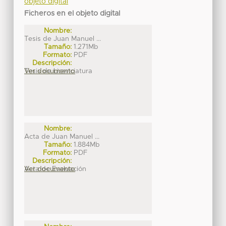
objeto digital
Ficheros en el objeto digital
Nombre:
Tesis de Juan Manuel ...
Tamaño:
1.271Mb
Formato:
PDF
Descripción:
Tesis de Licenciatura
Ver documento
Nombre:
Acta de Juan Manuel ...
Tamaño:
1.884Mb
Formato:
PDF
Descripción:
Acta de Evaluación
Ver documento