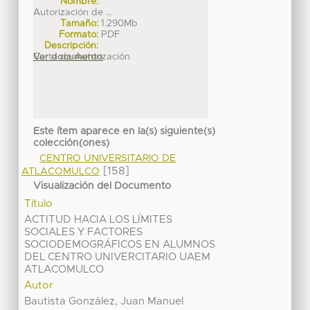
Nombre:
Autorización de ...
Tamaño:
1.290Mb
Formato:
PDF
Descripción:
Carta de Autorización
Ver documento
Este ítem aparece en la(s) siguiente(s)
colección(ones)
CENTRO UNIVERSITARIO DE
[158]
ATLACOMULCO
Visualización del Documento
Título
ACTITUD HACIA LOS LÍMITES
SOCIALES Y FACTORES
SOCIODEMOGRÁFICOS EN ALUMNOS
DEL CENTRO UNIVERCITARIO UAEM
ATLACOMULCO
Autor
Bautista González, Juan Manuel