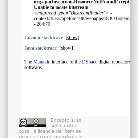
Excepto si se
señala otra
cosa, la licencia del ítem se
describe como openAccess