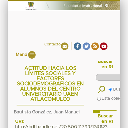
Contacto
Menú
Buscar
en RI
ACTITUD HACIA LOS
LÍMITES SOCIALES Y
FACTORES
SOCIODEMOGRÁFICOS EN
ALUMNOS DEL CENTRO
Buscar 
UNIVERCITARIO UAEM
Esta colecció
ATLACOMULCO
Bautista González, Juan Manuel
Buscar
en RI
URI:
http://hdl.handle.net/20.500.11799/137623