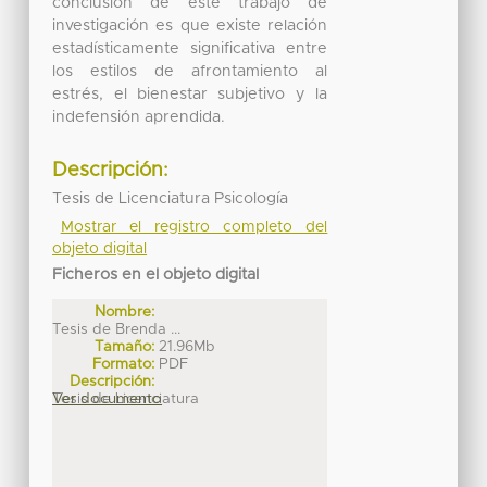
conclusión de este trabajo de
investigación es que existe relación
estadísticamente significativa entre
los estilos de afrontamiento al
estrés, el bienestar subjetivo y la
indefensión aprendida.
Descripción:
Tesis de Licenciatura Psicología
Mostrar el registro completo del
objeto digital
Ficheros en el objeto digital
Nombre:
Tesis de Brenda ...
Tamaño:
21.96Mb
Formato:
PDF
Descripción:
Tesis de Licenciatura
Ver documento