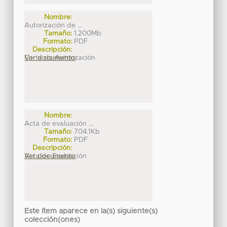
Nombre:
Autorización de ...
Tamaño:
1.200Mb
Formato:
PDF
Descripción:
Carta de Autorización
Ver documento
Nombre:
Acta de evaluación ...
Tamaño:
704.1Kb
Formato:
PDF
Descripción:
Acta de Evaluación
Ver documento
Este ítem aparece en la(s) siguiente(s)
colección(ones)