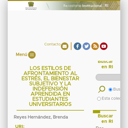
Contacto
Menú
Buscar
en RI
LOS ESTILOS DE
AFRONTAMIENTO AL
ESTRÉS, EL BIENESTAR
SUBJETIVO Y LA
INDEFENSIÓN
Buscar 
APRENDIDA EN
Esta colecció
ESTUDIANTES
UNIVERSITARIOS
Buscar
Reyes Hernández, Brenda
en RI
URI: