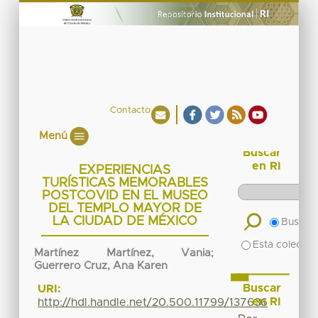
Contacto
Menú
Buscar
en RI
EXPERIENCIAS
TURÍSTICAS MEMORABLES
POSTCOVID EN EL MUSEO
DEL TEMPLO MAYOR DE
LA CIUDAD DE MÉXICO
Buscar 
Esta colecció
Martínez Martínez, Vania
;
Guerrero Cruz, Ana Karen
Buscar
URI:
en RI
http://hdl.handle.net/20.500.11799/137636