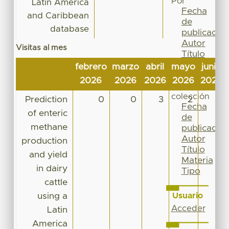
Por
Latin America
Fecha
and Caribbean
de
database
publicación
Autor
Visitas al mes
Título
Materia
febrero
marzo
abril
mayo
junio
Tipo
2026
2026
2026
2026
2026
Esta
colección
Prediction
0
0
3
2
5
Fecha
of enteric
de
methane
publicación
Autor
production
Título
and yield
Materia
in dairy
Tipo
cattle
using a
Usuario
Acceder
Latin
America