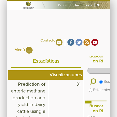
Contacto
Menú
Buscar
Estadísticas
en RI
Visualizaciones
Buscar 
Prediction of
31
Esta colecció
enteric methane
production and
yield in dairy
Buscar
en RI
cattle using a