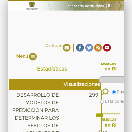
Contacto
Menú
Buscar
Estadísticas
en RI
Visualizaciones
Buscar 
DESARROLLO DE
299
Esta colecció
MODELOS DE
PREDICCIÓN PARA
DETERMINAR LOS
Buscar
en RI
EFECTOS DE