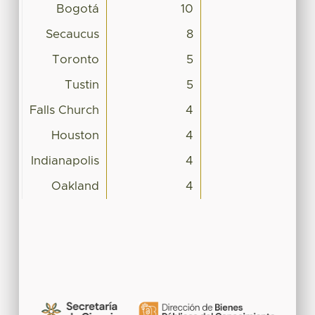
Bogotá
10
Secaucus
8
Toronto
5
Tustin
5
Falls Church
4
Houston
4
Indianapolis
4
Oakland
4