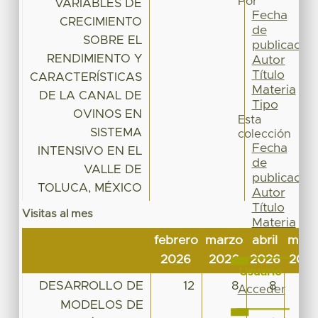
Por
VARIABLES DE
Fecha
CRECIMIENTO
de
SOBRE EL
publicación
RENDIMIENTO Y
Autor
Título
CARACTERÍSTICAS
Materia
DE LA CANAL DE
Tipo
OVINOS EN
Esta
SISTEMA
colección
Fecha
INTENSIVO EN EL
de
VALLE DE
publicación
TOLUCA, MÉXICO
Autor
Título
Visitas al mes
Materia
Tipo
febrero
marzo
abril
may
2026
2026
2026
202
Usuario
DESARROLLO DE
12
8
8
29
Acceder
MODELOS DE