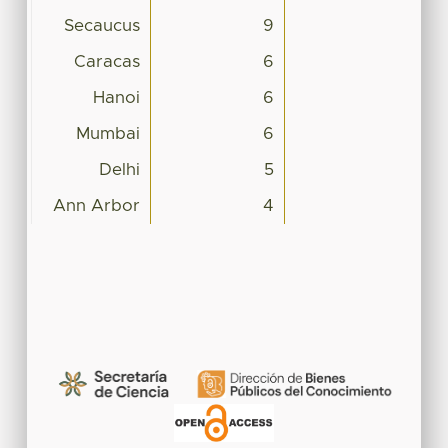
Secaucus
9
Caracas
6
Hanoi
6
Mumbai
6
Delhi
5
Ann Arbor
4