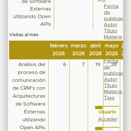
Por
de Software
Fecha
Externas
de
utilizando Open
publicación
APIs
Autor
Título
Visitas al mes
Materia
Tipo
febrero
marzo
abril
mayo
jun
Esta
2026
2026
2026
2026
202
colección
Fecha
Análisis del
6
7
19
28
1
de
proceso de
publicación
Autor
comunicación
Título
de CRM's con
Materia
Arquitecturas
Tipo
de Software
Externas
Usuario
Acceder
utilizando
Open APIs