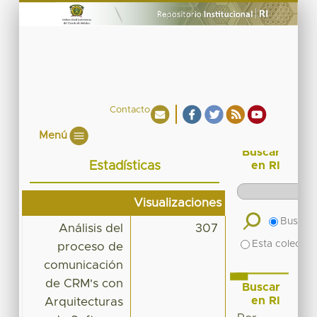
Contacto
Menú
Buscar
Estadísticas
en RI
Visualizaciones
Buscar 
Análisis del
307
Esta colecció
proceso de
comunicación
de CRM's con
Buscar
en RI
Arquitecturas