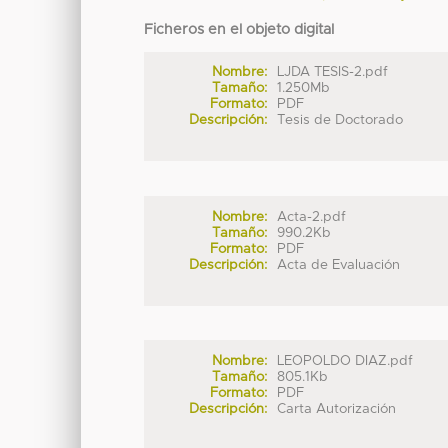
Ficheros en el objeto digital
Nombre:
LJDA TESIS-2.pdf
Tamaño:
1.250Mb
Formato:
PDF
Descripción:
Tesis de Doctorado
Nombre:
Acta-2.pdf
Tamaño:
990.2Kb
Formato:
PDF
Descripción:
Acta de Evaluación
Nombre:
LEOPOLDO DIAZ.pdf
Tamaño:
805.1Kb
Formato:
PDF
Descripción:
Carta Autorización