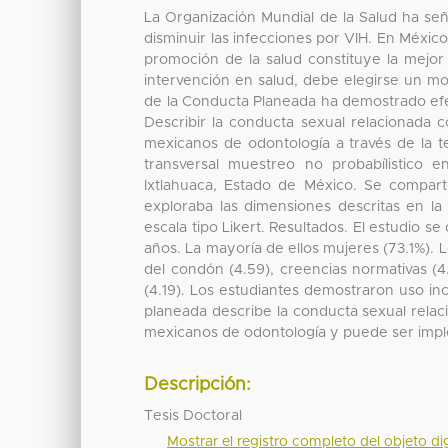
La Organización Mundial de la Salud ha se
disminuir las infecciones por VIH. En Méxic
promoción de la salud constituye la mejor 
intervención en salud, debe elegirse un m
de la Conducta Planeada ha demostrado efec
Describir la conducta sexual relacionada 
mexicanos de odontología a través de la t
transversal muestreo no probabílistico e
Ixtlahuaca, Estado de México. Se comparti
exploraba las dimensiones descritas en l
escala tipo Likert. Resultados. El estudio 
años. La mayoría de ellos mujeres (73.1%). 
del condón (4.59), creencias normativas (4
(4.19). Los estudiantes demostraron uso inc
planeada describe la conducta sexual relac
mexicanos de odontología y puede ser imple
Descripción:
Tesis Doctoral
Mostrar el registro completo del objeto dig