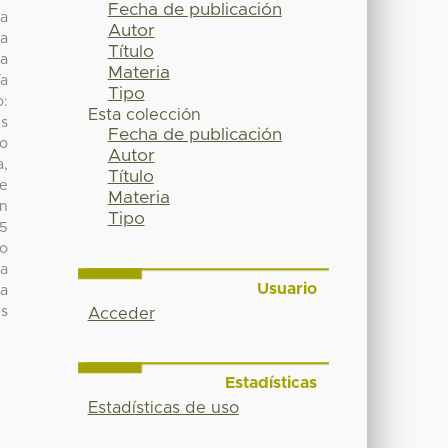
Fecha de publicación
ra
Autor
La
Título
na
Materia
ía
Tipo
o:
Esta colección
es
Fecha de publicación
io
Autor
a,
Título
ue
Materia
en
Tipo
.5
so
ta
Usuario
ta
es
Acceder
Estadísticas
Estadísticas de uso