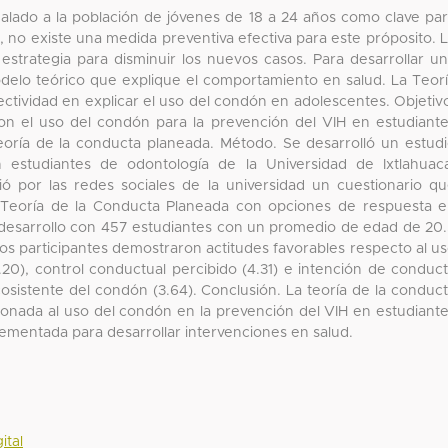
ñalado a la población de jóvenes de 18 a 24 años como clave pa
o, no existe una medida preventiva efectiva para este próposito. 
estrategia para disminuir los nuevos casos. Para desarrollar u
odelo teórico que explique el comportamiento en salud. La Teor
tividad en explicar el uso del condón en adolescentes. Objetiv
con el uso del condón para la prevención del VIH en estudiant
eoría de la conducta planeada. Método. Se desarrolló un estud
n estudiantes de odontología de la Universidad de Ixtlahuac
ó por las redes sociales de la universidad un cuestionario q
a Teoría de la Conducta Planeada con opciones de respuesta 
se desarrollo con 457 estudiantes con un promedio de edad de 20
Los participantes demostraron actitudes favorables respecto al u
.20), control conductual percibido (4.31) e intención de conduc
osistente del condón (3.64). Conclusión. La teoría de la conduc
ionada al uso del condón en la prevención del VIH en estudiant
mentada para desarrollar intervenciones en salud.
ital