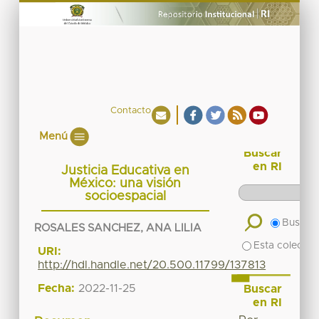
Contacto
Menú
Buscar
en RI
Justicia Educativa en
México: una visión
socioespacial
Buscar 
ROSALES SANCHEZ, ANA LILIA
Esta colecció
URI:
http://hdl.handle.net/20.500.11799/137813
Fecha:
2022-11-25
Buscar
en RI