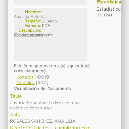
Estadísticas
Estadísticas
Nombre:
de uso
Ana Lilia Autoriz ...
Tamaño:
2.134Mb
Formato:
PDF
Descripción:
Carta de autorización ...
Ver documento
Este ítem aparece en la(s) siguiente(s)
colección(ones)
[10019]
Conacyt
[300]
Científica
Visualización del Documento
Título
Justicia Educativa en México: una
visión socioespacial
Autor
ROSALES SANCHEZ, ANA LILIA
Director(es) de tesis, compilador(es) o