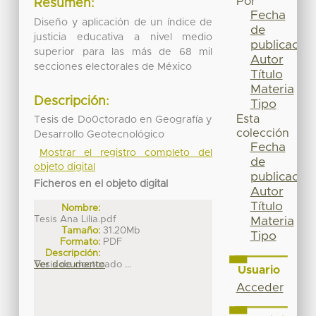
Por
Resumen:
Fecha
Diseño y aplicación de un índice de
de
justicia educativa a nivel medio
publicación
superior para las más de 68 mil
Autor
secciones electorales de México
Título
Materia
Descripción:
Tipo
Esta
Tesis de Do0ctorado en Geografía y
colección
Desarrollo Geotecnológico
Fecha
Mostrar el registro completo del
de
objeto digital
publicación
Ficheros en el objeto digital
Autor
Título
Nombre:
Tesis Ana Lilia.pdf
Materia
Tamaño:
31.20Mb
Tipo
Formato:
PDF
Descripción:
Tesis de doctorado ...
Ver documento
Usuario
Acceder