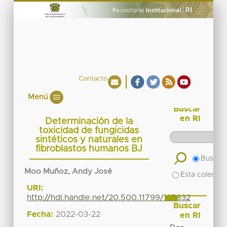
Contacto
Menú
Buscar
en RI
Determinación de la
toxicidad de fungicidas
sintéticos y naturales en
fibroblastos humanos BJ
Buscar 
Moo Muñoz, Andy José
Esta colecció
URI:
http://hdl.handle.net/20.500.11799/137832
Buscar
Fecha:
2022-03-22
en RI