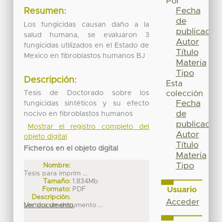
Por
Fecha
Resumen:
de
Los fungicidas causan daño a la
publicación
salud humana, se evaluaron 3
Autor
fungicidas utilizados en el Estado de
Título
Mexico en fibroblastos humanos BJ
Materia
Tipo
Descripción:
Esta
colección
Tesis de Doctorado sobre los
Fecha
fungicidas sintéticos y su efecto
de
nocivo en fibroblastos humanos
publicación
Mostrar el registro completo del
Autor
objeto digital
Título
Ficheros en el objeto digital
Materia
Tipo
Nombre:
Tesis para imprim ...
Tamaño:
1.834Mb
Usuario
Formato:
PDF
Descripción:
Acceder
Lectura de documento ...
Ver documento