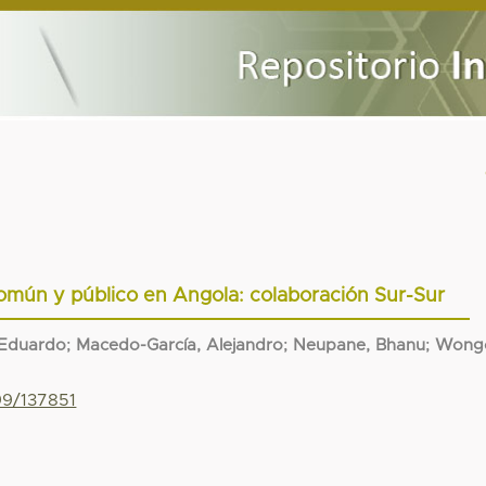
mún y público en Angola: colaboración Sur-Sur
Eduardo
;
Macedo-García, Alejandro
;
Neupane, Bhanu
;
Wong
99/137851