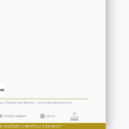
ca, Estado de México.
rectoria@uaemex.mx
nstituto científico Literario"