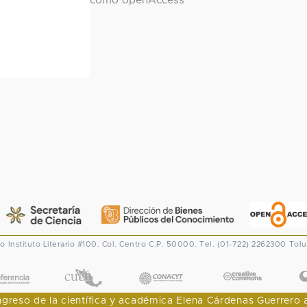
como openAccess
co
Instituto Literario #100. Col. Centro
C.P. 50000. Tel. (01-722) 2262300
Tolu
CONACYT
eso de la científica y académica Elena Cárdenas Guerrero al I