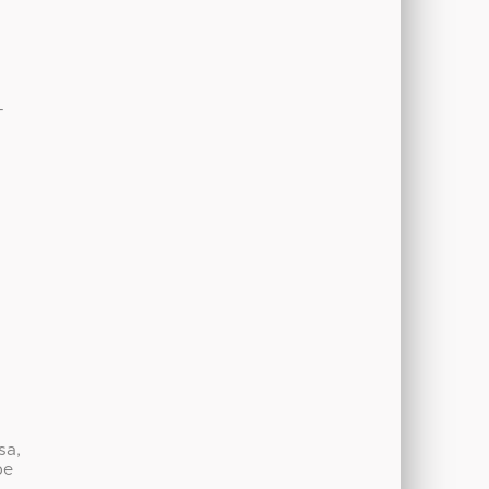
-
sa,
be