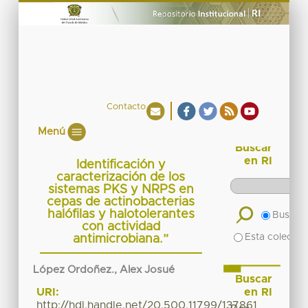
Contacto
Menú
Buscar
en RI
Identificación y
caracterización de los
sistemas PKS y NRPS en
cepas de actinobacterias
halófilas y halotolerantes
Buscar 
con actividad
Esta colecció
antimicrobiana.”
López Ordoñez., Alex Josué
Buscar
en RI
URI:
http://hdl.handle.net/20.500.11799/137861