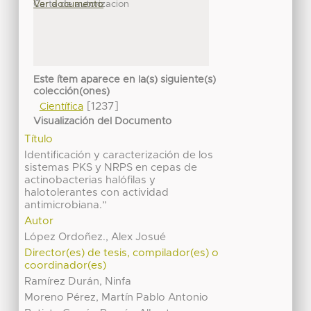
Carta de autorizacion
Ver documento
Este ítem aparece en la(s) siguiente(s)
colección(ones)
[1237]
Científica
Visualización del Documento
Título
Identificación y caracterización de los
sistemas PKS y NRPS en cepas de
actinobacterias halófilas y
halotolerantes con actividad
antimicrobiana.”
Autor
López Ordoñez., Alex Josué
Director(es) de tesis, compilador(es) o
coordinador(es)
Ramírez Durán, Ninfa
Moreno Pérez, Martín Pablo Antonio