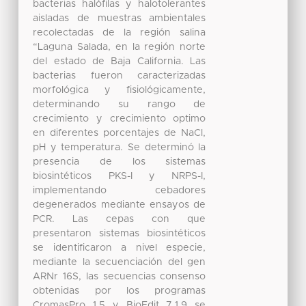
bacterias halófilas y halotolerantes
aisladas de muestras ambientales
recolectadas de la región salina
“Laguna Salada, en la región norte
del estado de Baja California. Las
bacterias fueron caracterizadas
morfológica y fisiológicamente,
determinando su rango de
crecimiento y crecimiento optimo
en diferentes porcentajes de NaCl,
pH y temperatura. Se determinó la
presencia de los sistemas
biosintéticos PKS-I y NRPS-I,
implementando cebadores
degenerados mediante ensayos de
PCR. Las cepas con que
presentaron sistemas biosintéticos
se identificaron a nivel especie,
mediante la secuenciación del gen
ARNr 16S, las secuencias consenso
obtenidas por los programas
CromasPro 1.5 y BioEdit 7.1.9 se