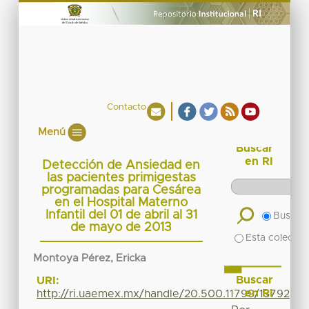
Contacto
Menú
Buscar
en RI
Detección de Ansiedad en
las pacientes primigestas
programadas para Cesárea
en el Hospital Materno
Infantil del 01 de abril al 31
Buscar 
de mayo de 2013
Esta colecció
Montoya Pérez, Ericka
Buscar
URI:
en RI
http://ri.uaemex.mx/handle/20.500.11799/13792